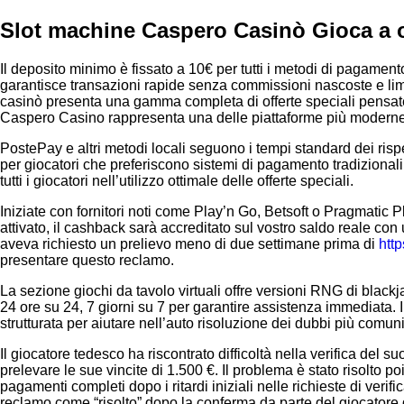
Skip
Slot machine Caspero Casinò Gioca a ol
to
content
Il deposito minimo è fissato a 10€ per tutti i metodi di pagament
garantisce transazioni rapide senza commissioni nascoste e limiti
casinò presenta una gamma completa di offerte speciali pensate
Caspero Casino rappresenta una delle piattaforme più moderne 
PostePay e altri metodi locali seguono i tempi standard dei rispet
per giocatori che preferiscono sistemi di pagamento tradizionali 
tutti i giocatori nell’utilizzo ottimale delle offerte speciali.
Iniziate con fornitori noti come Play’n Go, Betsoft o Pragmatic P
attivato, il cashback sarà accreditato sul vostro saldo reale con 
aveva richiesto un prelievo meno di due settimane prima di
htt
presentare questo reclamo.
La sezione giochi da tavolo virtuali offre versioni RNG di blackja
24 ore su 24, 7 giorni su 7 per garantire assistenza immediata.
strutturata per aiutare nell’auto risoluzione dei dubbi più comuni
Il giocatore tedesco ha riscontrato difficoltà nella verifica del
prelevare le sue vincite di 1.500 €. Il problema è stato risolto p
pagamenti completi dopo i ritardi iniziali nelle richieste di veri
reclamo come “risolto” dopo la conferma da parte del giocatore d