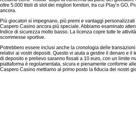
oltre 5.000 titoli di slot dei migliori fornitori, tra cui Play’n GO
ancora.
Più giocatori si impegnano, più premi e vantaggi personalizzat
Caspero Casino ancora più speciale. Abbiamo esaminato atte
Indice di sicurezza molto basso. La licenza copre tutte le attività 
scommesse sportive.
Potrebbero essere inclusi anche la cronologia delle transazioni o 
relativi ai vostri depositi. Questo vi aiuta a gestire il denaro e i
di deposito e prelievo saranno fissati a 10 euro, con un limite 
piattaforma è regolamentata, sicura e pienamente conforme alle 
Caspero Casino mettiamo al primo posto la fiducia dei nostri gio