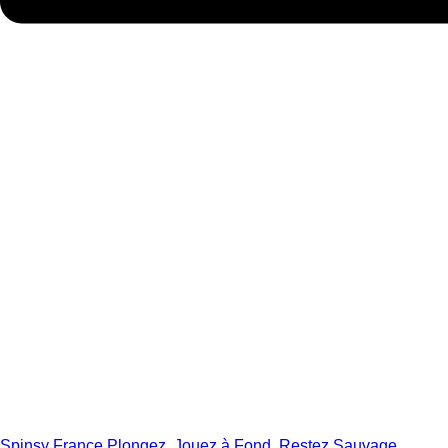
Spinsy France Plongez, Jouez à Fond, Restez Sauvage